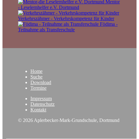
Mentor
- Leselernhelfer e.V. Dortmund
Verkehrszähmer - Verkehrskompetenz für Kinder
Födima -
Teilnahme als Transferschule
Home
Suche
Download
Termine
Impressum
Datenschutz
Kontakt
© 2026 Aplerbecker-Mark-Grundschule, Dortmund