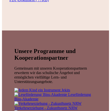
Unsere Programme und
Kooperationspartner
Gemeinsam mit unseren Kooperationspartnern
erweitern wir das schulische Angebot und
ermöglichen vielfältige Lern- und
Unterstützungsangebote.
Jekits
Leseförderung
Biss-Akademie
Verkehrserziehung - Zukunftsnetz NRW