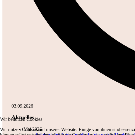
03.09.2026
Aktuelles
Wir benutzen Cookies
Mai 2026
Wir nutzen Cookies auf unserer Website. Einige von ihnen sind essenzi
Erfolgreicher Sponsorenlauf – ein großes Dankesch
können selbst entscheiden, ob Sie die Cookies zulassen möchten. Bitte