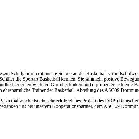
iesem Schuljahr nimmt unsere Schule an der Basketball-Grundschulwoch
Schüler die Sportart Basketball kennen. Sie sammeln positive Bewegu
ndheit, erlernen wichtige Grundtechniken und erproben erste kleine Ba
h ehrenamtliche Trainer der Basketball-Abteilung des ASC09 Dortmu
Basketballwoche ist ein sehr erfolgreiches Projekt des DBB (Deutsche
bedanken uns bei unserem Kooperationspartner, dem ASC 09 Dortmund 