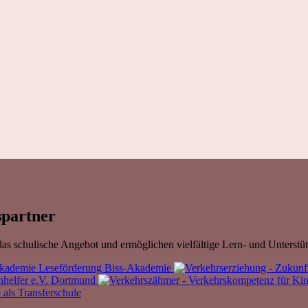
partner
as schulische Angebot und ermöglichen vielfältige Lern- und Unterstü
Leseförderung Biss-Akademie
nhelfer e.V. Dortmund
als Transferschule