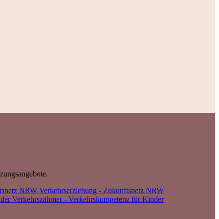
tzungsangebote.
Verkehrserziehung - Zukunftsnetz NRW
Verkehrszähmer - Verkehrskompetenz für Kinder