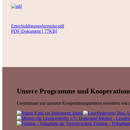
Entschuldigungsformular.pdf
PDF-Dokument [ 77KB]
Unsere Programme und Kooperations
Gemeinsam mit unseren Kooperationspartnern erweitern wir d
Jekits
Mentor - Leseler
Födima - Teilnahme 