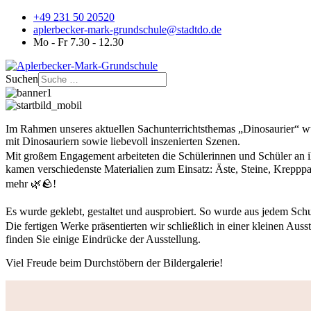
+49 231 50 20520
aplerbecker-mark-grundschule@stadtdo.de
Mo - Fr 7.30 - 12.30
Suchen
Im Rahmen unseres aktuellen Sachunterrichtsthemas „Dinosaurier“ wurd
mit Dinosauriern sowie liebevoll inszenierten Szenen.
Mit großem Engagement arbeiteten die Schülerinnen und Schüler an ih
kamen verschiedenste Materialien zum Einsatz: Äste, Steine, Krepppap
mehr 🌿🪨!
Es wurde geklebt, gestaltet und ausprobiert. So wurde aus jedem Schu
Die fertigen Werke präsentierten wir schließlich in einer kleinen Aus
finden Sie einige Eindrücke der Ausstellung.
Viel Freude beim Durchstöbern der Bildergalerie!