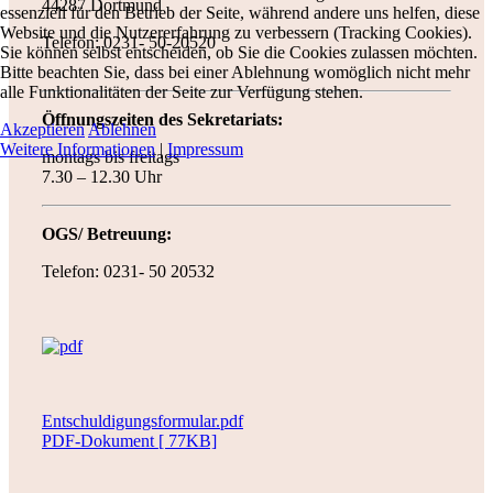
44287 Dortmund
essenziell für den Betrieb der Seite, während andere uns helfen, diese
Website und die Nutzererfahrung zu verbessern (Tracking Cookies).
Telefon: 0231- 50-20520
Sie können selbst entscheiden, ob Sie die Cookies zulassen möchten.
Bitte beachten Sie, dass bei einer Ablehnung womöglich nicht mehr
alle Funktionalitäten der Seite zur Verfügung stehen.
Öffnungszeiten des Sekretariats:
Akzeptieren
Ablehnen
Weitere Informationen
|
Impressum
montags bis freitags
7.30 – 12.30 Uhr
OGS/ Betreuung:
Telefon: 0231- 50 20532
Entschuldigungsformular.pdf
PDF-Dokument [ 77KB]