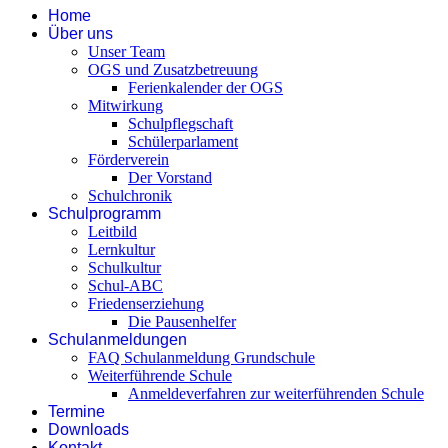
Home
Über uns
Unser Team
OGS und Zusatzbetreuung
Ferienkalender der OGS
Mitwirkung
Schulpflegschaft
Schülerparlament
Förderverein
Der Vorstand
Schulchronik
Schulprogramm
Leitbild
Lernkultur
Schulkultur
Schul-ABC
Friedenserziehung
Die Pausenhelfer
Schulanmeldungen
FAQ Schulanmeldung Grundschule
Weiterführende Schule
Anmeldeverfahren zur weiterführenden Schule
Termine
Downloads
Kontakt